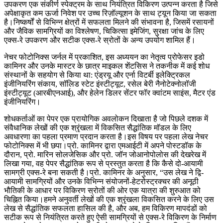
उपकरण एक संकीर्ण स्पेक्ट्रम के साथ नियंत्रित विकिरण उत्पन्न करता है जिसे
अपेक्षाकृत कम ऊर्जा निवेश पर उच्च रिज़ॉल्यूशन के साथ ट्यून किया जा सकता
है।निष्कर्षों से विभिन्न क्षेत्रों में सफलता मिलने की संभावना है, जिसमें रसायनों
और जैविक सामग्रियों का विश्लेषण, चिकित्सा इमेजिंग, सुरक्षा जांच के लिए
एक्स-रे उपकरण और सटीक एक्स-रे स्रोतों के अन्य उपयोग शामिल हैं।
नेचर फोटोनिक्स जर्नल में प्रकाशित, इस अध्ययन का नेतृत्व प्रोफेसर इडो
कामिनर और उनके मास्टर के छात्र माइकल शेंटसिस ने तकनीक में कई शोध
संस्थानों के सहयोग से किया था: एंड्रयू और एर्ना विटर्बी इलेक्ट्रिकल
इंजीनियरिंग संकाय, सॉलिड स्टेट इंस्टीट्यूट, रसेल बेरी नैनोटेक्नोलॉजी
इंस्टीट्यूट (आरबीएनआई), और हेलेन डिलर सेंटर फॉर क्वांटम साइंस, मैटर एंड
इंजीनियरिंग।
शोधकर्ताओं का पेपर एक प्रायोगिक अवलोकन दिखाता है जो पिछले दशक में
संवैधानिक लेखों की एक श्रृंखला में विकसित सैद्धांतिक मॉडल के लिए
अवधारणा का पहला प्रमाण प्रदान करता है।इस विषय पर पहला लेख नेचर
फोटोनिक्स में भी छपा।प्रो. कामिनर द्वारा एमआईटी में अपने पोस्टडॉक के
दौरान, प्रो. मारिन सोलजेसिक और प्रो. जॉन जोआनोपोलोस की देखरेख में
लिखा गया, वह पेपर सैद्धांतिक रूप से प्रस्तुत करता है कि कैसे दो-आयामी
सामग्री एक्स-रे बना सकती है।प्रो. कामिनर के अनुसार, “उस लेख ने द्वि-
आयामी सामग्रियों और उनके विभिन्न संयोजनों-हेटरोस्ट्रक्चर की अनूठी
भौतिकी के आधार पर विकिरण स्रोतों की ओर एक यात्रा की शुरुआत को
चिह्नित किया।हमने अनुवर्ती लेखों की एक श्रृंखला विकसित करने के लिए उस
लेख से सैद्धांतिक सफलता हासिल की है, और अब, हम विकिरण मापदंडों को
सटीक रूप से नियंत्रित करते हुए ऐसी सामग्रियों से एक्स-रे विकिरण के निर्माण