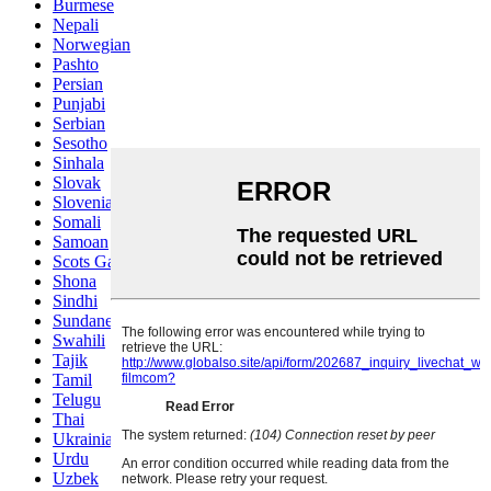
Burmese
Nepali
Norwegian
Pashto
Persian
Punjabi
Serbian
Sesotho
Sinhala
Slovak
Slovenian
Somali
Samoan
Scots Gaelic
Shona
Sindhi
Sundanese
Swahili
Tajik
Tamil
Telugu
Thai
Ukrainian
Urdu
Uzbek