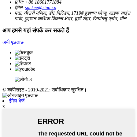
फ़ोन:
+86 18601771884
ईमेल:
sackee@sina.cn
पता:
तीसरी मंजिल, डी1 बिल्डिंग, 1719# हुइशान एवेन्यू, लाइफ साइंस
पार्क, हुइशान आर्थिक विकास क्षेत्र, वूशी शहर, जियांगसु प्रांत, चीन
आप हमसे यहां संपर्क कर सकते हैं
अभी पूछताछ
© कॉपीराइट - 2019-2021: सर्वाधिकार सुरक्षित।
ईमेल भेजें
x