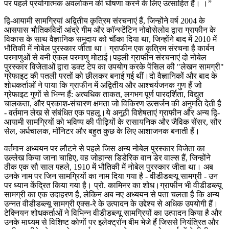
पर पहले प्रयोगात्मक अवलोकन की घोषणा करने के लिए उत्साहित हैं। ।”
द्वि-आयामी सामग्रियां अद्वितीय कृत्रिम संरचनाएं हैं, जिन्होंने वर्ष 2004 के
आसपास भौतिकविदों आंद्रे गीम और कॉन्स्टेंटिन नोवोसेलोव द्वारा ग्राफीन के
विकास के साथ वैज्ञानिक समुदाय को चौंका दिया था, जिन्होंने बाद में 2010 में
भौतिकी में नोबेल पुरस्कार जीता था। ग्राफीन एक कृत्रिम संरचना है कार्बन
परमाणुओं से बनी एकल परमाणु मोटाई।पहली ग्राफीन संरचनाएं दो नोबेल
पुरस्कार विजेताओं द्वारा डक्ट टेप का उपयोग करके पेंसिल की "लेखन सामग्री"
ग्रेफाइट की पतली परतों को छीलकर बनाई गई थीं।दो वैज्ञानिकों और बाद के
शोधकर्ताओं ने पाया कि ग्राफीन में अद्वितीय और आश्चर्यजनक गुण हैं जो
ग्रेफाइट गुणों से भिन्न हैं: अत्यधिक ताकत, लगभग पूर्ण पारदर्शिता, विद्युत
चालकता, और प्रकाश-संचारण क्षमता जो विकिरण उत्सर्जन की अनुमति देती है
- वर्तमान लेख से संबंधित एक पहलू।ये अनूठी विशेषताएं ग्राफीन और अन्य द्वि-
आयामी सामग्रियों को भविष्य की पीढ़ियों के रासायनिक और जैविक सेंसर, सौर
सेल, अर्धचालक, मॉनिटर और बहुत कुछ के लिए आशाजनक बनाती हैं।
वर्तमान अध्ययन पर लौटने से पहले जिस अन्य नोबेल पुरस्कार विजेता का
उल्लेख किया जाना चाहिए, वह जोहान्स डिडेरिक वान डेर वाल्स हैं, जिन्होंने
ठीक एक सौ साल पहले, 1910 में भौतिकी में नोबेल पुरस्कार जीता था। अब
उनके नाम पर जिन सामग्रियों का नाम दिया गया है - वीडीडब्ल्यू सामग्री - उन
पर ध्यान केंद्रित किया गया है। प्रो. कामिनर का शोध।ग्राफीन भी वीडीडब्ल्यू
सामग्री का एक उदाहरण है, लेकिन अब नए अध्ययन से पता चलता है कि अन्य
उन्नत वीडीडब्ल्यू सामग्री एक्स-रे के उत्पादन के उद्देश्य से अधिक उपयोगी हैं।
टेक्नियन शोधकर्ताओं ने विभिन्न वीडीडब्ल्यू सामग्रियों का उत्पादन किया है और
उनके माध्यम से विशिष्ट कोणों पर इलेक्ट्रॉन बीम भेजे हैं जिससे नियंत्रित और